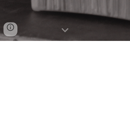
Crédit Photo : Marion Dain
Bombe Platine
est une association loi 1901 créée en
2022, avec pour objectif la promotion de la culture et de
la diversité du patrimoine musical, principalement via le
support vinyle. L'association assure la promotion et la
production de DJ Set, de spectacles musicaux et d’actions
culturelles dans l'objectif de développer la découverte,
l'échange et la création artistique.